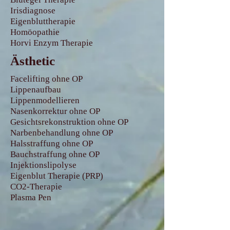
Irisdiagnose
Eigenbluttherapie
Homöopathie
Horvi Enzym Therapie
Ästhetic
Facelifting ohne OP
Lippenaufbau
Lippenmodellieren
Nasenkorrektur ohne OP
Gesichtsrekonstruktion ohne OP
Narbenbehandlung ohne OP
Halsstraffung ohne OP
Bauchstraffung ohne OP
Injektionslipolyse
Eigenblut Therapie (PRP)
CO2-Therapie
Plasma Pen