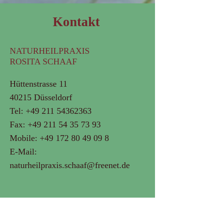
Kontakt
NATURHEILPRAXIS
ROSITA SCHAAF
Hüttenstrasse 11
40215 Düsseldorf
Tel:
+49 211 54362363
Fax:
+49 211 54 35 73 93
Mobile:
+49 172 80 49 09 8
E-Mail:
naturheilpraxis.schaaf@freenet.de